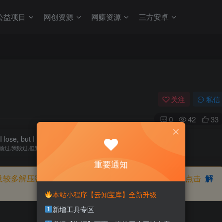
公益项目
网创资源
网赚资源
三方安卓
关注
私信
0
42
33
 I lose, but I never give up.
输过,我败过,但我从未放弃过
重要通知
及较多解压密码，如果你下载的资源需要解压密码，请点击
解
本站小程序【云知宝库】全新升级
新增工具专区