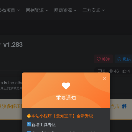
公益项目
网创资源
网赚资源
三方安卓
v1.283
关注
私信
0
46
4
 is the other shore of reality.
真正的梦就是现实的彼岸
重要通知
及较多解压密码，如果你下载的资源需要解压密码，请点击
解
本站小程序【云知宝库】全新升级
新增工具专区