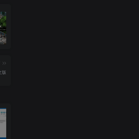
恶魔学园/Demonschool
26年男粉首发最新3.0玩法，独此一家，比卖写真賺的更多，入场即捡钱，日入5张【揭秘】
七合一支付收款码源码 40+模板
篇
文版