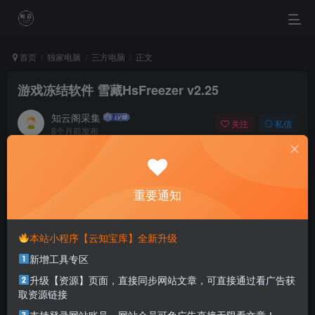
首页
独家电脑
三方电脑
正文
游戏冻结软件 雪藏HsFreezer v2.25
知云阁采集
关注
私信
8个月前发布
0
96
24
No matter what label is thrown your way, only you can
define your self.
重要通知
不管你被贴上什么标签，只有你才能定义你自己
本站小程序【云知宝库】全新升级
本站部分资源打包为压缩包以方便分享，涉及较多
新增工具专区
解压密码，如果你下载的资源需要解压密码，请点
击
解压密码
查看
升级【资源】页面，直接同步网站文章，可直接通过看广告获
取资源链接