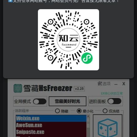
软件介绍
支持登录网站账号，网站会员可免广告直接无限看文章！
这是一款让你可以随心冻结游戏的软件(游戏暂停软件、系统
优化软件、进程管理软件、进程变速软件等),想玩就玩,想停
就停,快捷键随心瞬发,单锁模式极致的丝滑切换,各种功能精
心打磨,不断迭代, 当然,雪藏HsFreezer不止适用游戏!更有丰
富的特色系统优化功能,有待您的体验与挖掘!
软件截图