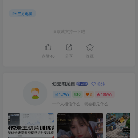
三方电脑
喜欢就支持一下吧
点赞
46
分享
收藏
知云阁采集
关注
1.7W+
0
2
105W+
一个人相信什么，就会看见什么