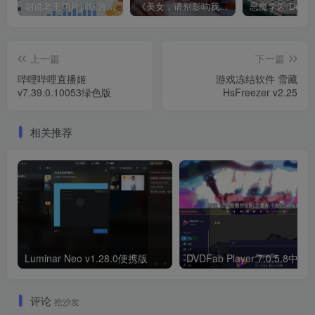
胡说老王切片训练营，零基础快速掌握短视频切片变现技巧
《美女，请别影响我成仙全球版》中文版
上一篇
下一篇
哔哩哔哩直播姬
游戏冻结软件 雪藏
v7.39.0.10053绿色版
HsFreezer v2.25
相关推荐
Luminar Neo v1.28.0便携版
DVDFab Player 7.0.5.8中文
评论
抢沙发