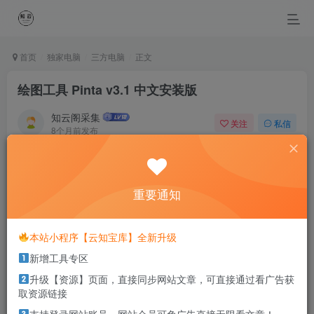
首页
独家电脑
三方电脑
正文
绘图工具 Pinta v3.1 中文安装版
知云阁采集
关注
私信
8个月前发布
0
81
46
You see what you believe.
一个人相信什么，就会看见什么
重要通知
本站部分资源打包为压缩包以方便分享，涉及较多
本站小程序【云知宝库】全新升级
解压密码，如果你下载的资源需要解压密码，请点
新增工具专区
击
解压密码
查看
升级【资源】页面，直接同步网站文章，可直接通过看广告获
取资源链接
软件介绍