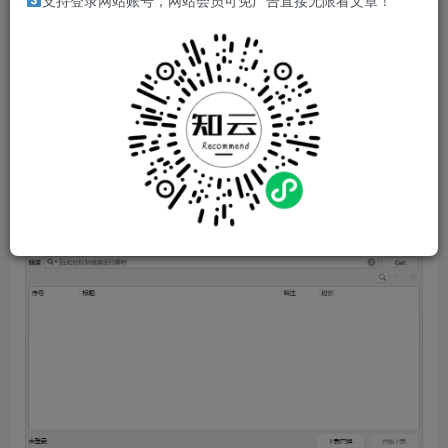
软件介绍
支持登录网站账号，网站会员可免广告直接无限看文章！
Bili23 Downloader 是一款跨平台的 B 站视频下载工具，支持
下载 B 站投稿视频、番剧、电影等类型视频。支持多线程加
速、断点续传等特性，搭配图形化界面与零配置操作，提供
高效便捷的下载体验。
软件截图