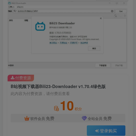
付费资源
B站视频下载器Bili23-Downloader v1.70.4绿色版
此内容为付费资源，请付费后查看
10
积分
免费
免费
软件会员
全站会员
登录购买