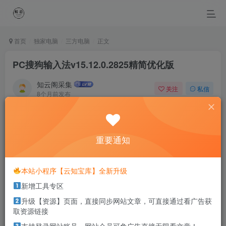
首页
独家电脑
三方电脑
正文
PC搜狗输入法v15.12.0.2825精简优化版
知云阁采集
关注
私信
8个月前发布
0
26
19
The best way out is always through.
一路走到底，你就会发现那个最佳出口
重要通知
本站部分资源打包为压缩包以方便分享，涉及较多
本站小程序【云知宝库】全新升级
解压密码，如果你下载的资源需要解压密码，请点
新增工具专区
击
解压密码
查看
升级【资源】页面，直接同步网站文章，可直接通过看广告获
取资源链接
软件介绍