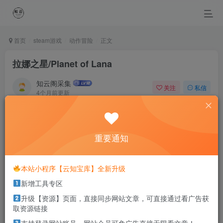
首页
steam游戏
动作冒险
正文
拉娜之星/Planet of Lana
知云阁采集
关注
私信
4个月前更新
0
33
3
I lose, I lose, but I never give up.
我输过,我败过,但我从未放弃过
重要通知
本站部分资源打包为压缩包以方便分享，涉及较多
本站小程序【云知宝库】全新升级
解压密码，如果你下载的资源需要解压密码，请点
新增工具专区
击
解压密码
查看
升级【资源】页面，直接同步网站文章，可直接通过看广告获
取资源链接
游戏介绍