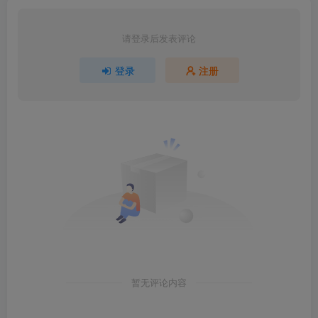
请登录后发表评论
登录
注册
暂无评论内容