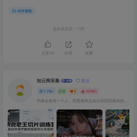
动作冒险
喜欢就支持一下吧
点赞
60
分享
收藏
知云阁采集
关注
1.7W+
0
2
104W+
伤痛会改变一个人，但爱最终总会让你找回最初的自己