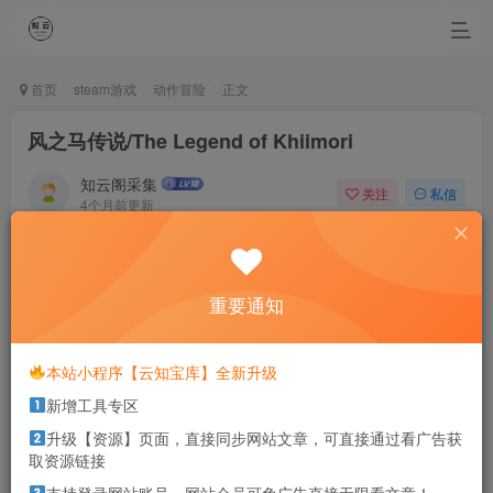
首页
steam游戏
动作冒险
正文
风之马传说/The Legend of Khiimori
知云阁采集
关注
私信
4个月前更新
0
102
60
Pain changes people. However, love will finally guide them
back.
重要通知
伤痛会改变一个人，但爱最终总会让你找回最初的自己
本站小程序【云知宝库】全新升级
本站部分资源打包为压缩包以方便分享，涉及较多
新增工具专区
解压密码，如果你下载的资源需要解压密码，请点
击
解压密码
查看
升级【资源】页面，直接同步网站文章，可直接通过看广告获
取资源链接