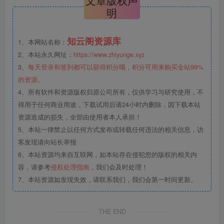
明
知云阁资源库
1、本网站名称：
2、本站永久网址：
https://www.zhiyunge.xyz
3、
每天登录和签到都可以获得积分哦，积分可用来购买全站99%
的资源。
4、所有软件和资源版权归原公司所有，仅供学习与研究使用，不
得用于任何商业用途，下载试用后请24小时内删除，因下载本站
资源造成的损失，全部由使用者本人承担！
5、本站一律禁止以任何方式发布或转载任何违法的相关信息，访
客发现请向站长举报
6、本站资源均来自互联网，如本站存在侵犯您的版权的相关内
容，请参考
侵权处理指南
，我们会及时处理！
7、本站资源如发现失效，请联系我们，我们会第一时间更新。
THE END