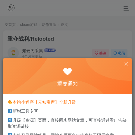
首页
steam游戏
动作冒险
正文
重夺战利/Relooted
知云阁采集
关注
私信
4个月前更新
0
28
23
More grow up more lonely, more grow up more uneasy.
越长大越孤单 ，越长大越不安
重要通知
本站部分资源打包为压缩包以方便分享，涉及较多
本站小程序【云知宝库】全新升级
解压密码，如果你下载的资源需要解压密码，请点
新增工具专区
击
解压密码
查看
升级【资源】页面，直接同步网站文章，可直接通过看广告获
取资源链接
游戏介绍