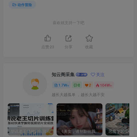
动作冒险
喜欢就支持一下吧
点赞
23
分享
收藏
知云阁采集
关注
1.7W+
0
2
104W+
越长大越孤单 ，越长大越不安
胡说老王切片训练营，零基础快速掌握短视频切片变现技巧
《美女，请别影响我成仙全球版》中文版