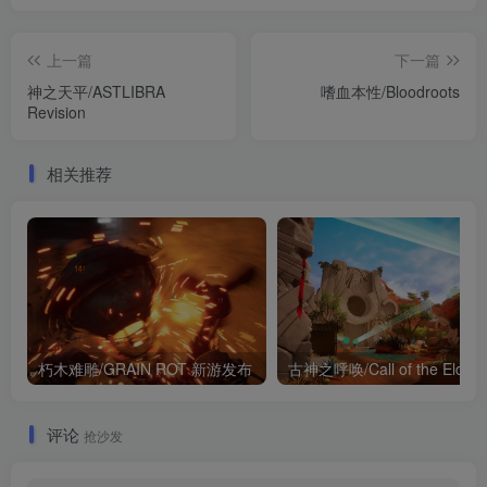
上一篇
下一篇
神之天平/ASTLIBRA
嗜血本性/Bloodroots
Revision
相关推荐
朽木难雕/GRAIN ROT 新游发布
古神之呼唤/Cal
评论
抢沙发