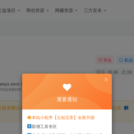
公益项目
网创资源
网赚资源
三方安卓
关注
私信
0
95
29
ways save the best for last.
时间总把最好的人留到最后
重要通知
及较多解压密码，如果你下载的资源需要解压密码，请点击
解
本站小程序【云知宝库】全新升级
新增工具专区