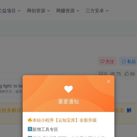
公益项目
网创资源
网赚资源
三方安卓
关注
私信
0
75
56
ight: to be the candle or the mirror that reflects it.
两种方式：成为一支蜡烛或当一面镜子
重要通知
及较多解压密码，如果你下载的资源需要解压密码，请点击
解
本站小程序【云知宝库】全新升级
新增工具专区