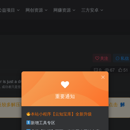
公益项目
网创资源
网赚资源
三方安卓
关注
私信
0
67
51
is just a dreamer that never gives up.
，成功者只是坚持梦想不放弃的人
重要通知
及较多解压密码，如果你下载的资源需要解压密码，请点击
解
本站小程序【云知宝库】全新升级
新增工具专区