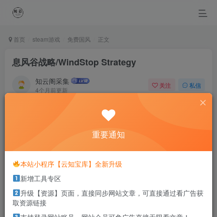
首页
steam游戏
免费国风
正文
息风谷战略/WindStop Strategy
知云阁采集
关注
私信
4个月前更新
0
77
21
When you procrastinate, you become a slave to
yesterday.
重要通知
拖延会让你成为昨天的奴隶
本站小程序【云知宝库】全新升级
本站部分资源打包为压缩包以方便分享，涉及较多
新增工具专区
解压密码，如果你下载的资源需要解压密码，请点
击
解压密码
查看
升级【资源】页面，直接同步网站文章，可直接通过看广告获
取资源链接