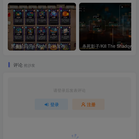
黑夜轮回/Re:Night 新游发布
杀死影子/
评论
抢沙发
请登录后发表评论
登录
注册