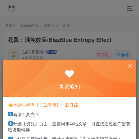
首页
steam游戏
免费国风
正文
苍翼：混沌效应/BlazBlue Entropy Effect
知云阁采集
关注
私信
4个月前更新
0
65
3
Time and experience heals pain.
时间和经历会抚平一切伤痛
重要通知
本站部分资源打包为压缩包以方便分享，涉及较多
本站小程序【云知宝库】全新升级
解压密码，如果你下载的资源需要解压密码，请点
新增工具专区
击
解压密码
查看
升级【资源】页面，直接同步网站文章，可直接通过看广告获
取资源链接
游戏介绍