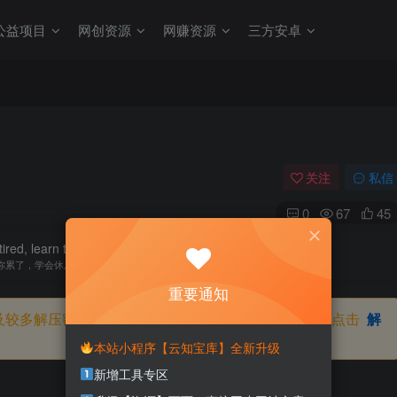
公益项目
网创资源
网赚资源
三方安卓
关注
私信
0
67
45
tired, learn to rest, not to quit.
你累了，学会休息，而不是放弃
重要通知
及较多解压密码，如果你下载的资源需要解压密码，请点击
解
本站小程序【云知宝库】全新升级
新增工具专区