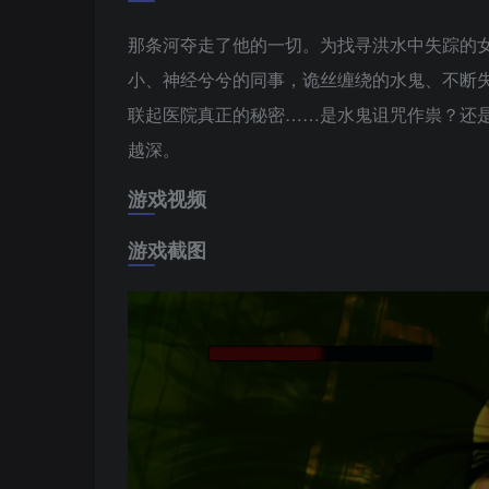
那条河夺走了他的一切。为找寻洪水中失踪的
小、神经兮兮的同事，诡丝缠绕的水鬼、不断失
联起医院真正的秘密……是水鬼诅咒作祟？还
越深。
游戏视频
游戏截图