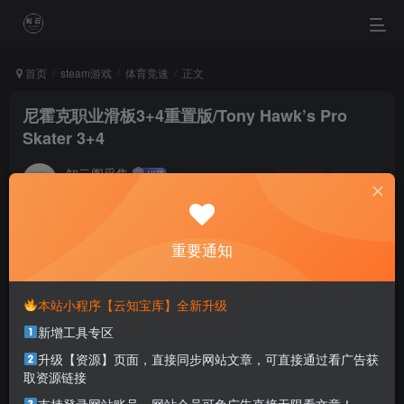
首页
steam游戏
体育竞速
正文
尼霍克职业滑板3+4重置版/Tony Hawk’s Pro
Skater 3+4
知云阁采集
关注
私信
4个月前更新
0
85
26
重要通知
When you procrastinate, you become a slave to
yesterday.
拖延会让你成为昨天的奴隶
本站小程序【云知宝库】全新升级
新增工具专区
本站部分资源打包为压缩包以方便分享，涉及较多
升级【资源】页面，直接同步网站文章，可直接通过看广告获
解压密码，如果你下载的资源需要解压密码，请点
取资源链接
击
解压密码
查看