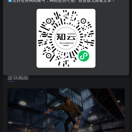
支持登录网站账号，网站会员可免广告直接无限看文章！
游戏介绍
传奇归来，热血重燃！《Tony Hawk’s™ Pro Skater™ 3+4》
强势回归！深受玩家喜爱的经典玩法重装上阵，焕新出击：
精英滑板手阵容升级、全新场地重磅亮相、花式技巧突破创
新、劲爆音乐热血轰鸣，海量新内容等你来战！
游戏视频
游戏截图