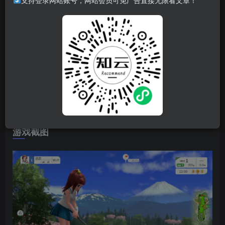
支持登录网站账号，网站会员可免广告直接无限看文章！
游戏介绍
《全民高尔夫 环球之旅》除了能体验到与过去作品相同的乐
趣、爽快与深奥之外， 还有着以精美图像设计而成、个性丰
富的角色们与以世界各地为主题的球场， 以及能让所有人热
血沸腾的全新模式等等，是本系列的全新力作！
游戏视频
游戏截图