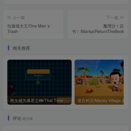
上一篇
下一篇
垃圾场大王/One Man´s
魔理沙！还
Trash
书！/Marisa!ReturnTheBook!
相关推荐
转生成为暴君之神/That Time I Got Reincarnated as a Tyrant God 新游发布
迷宫村庄
评论
抢沙发