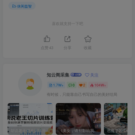
休闲益智
喜欢就支持一下吧
点赞
43
分享
收藏
知云阁采集
关注
1.7W+
0
2
104W+
有时候，只能靠自己书写自己的美好结局
胡说老王切片训练营，零基础快速掌握短视频切片变现技巧
《美女，请别影响我成仙全球版》中文版