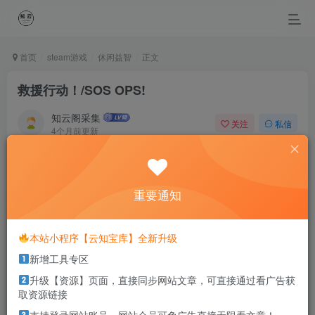
首页
steam游戏
休闲益智
正文
救援行动！/SOS OPS!
知云阁采集
关注
私信
4个月前更新
0
52
43
Suffer all the pain can destroy a person, but it also can kill
the pain.
重要通知
一切痛苦能够毁灭人，然而受苦的人也能把痛苦消灭
本站小程序【云知宝库】全新升级
本站部分资源打包为压缩包以方便分享，涉及较多
新增工具专区
解压密码，如果你下载的资源需要解压密码，请点
击
解压密码
查看
升级【资源】页面，直接同步网站文章，可直接通过看广告获
取资源链接