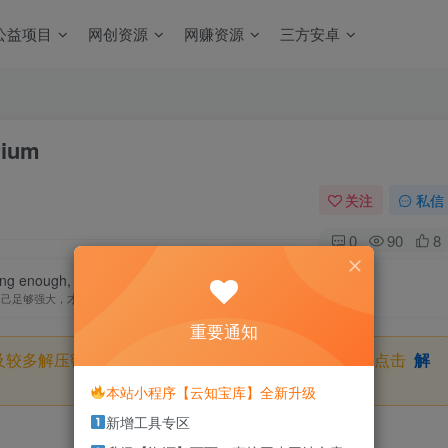
公益项目
网创资源
网赚资源
三方安卓
ium
关注
私信
0
90
8
ong enough, will not be trampled.
自己足够强大，才不会被别人践踏
重要通知
及较多解压密码，如果你下载的资源需要解压密码，请点击
解
本站小程序【云知宝库】全新升级
新增工具专区