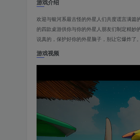
游戏介绍
欢迎与银河系最古怪的外星人们共度谎言满篇
的四款桌游供你与你的外星人朋友们制定精妙
说真的，保护好你的外星脑子，别让它爆炸了
游戏视频