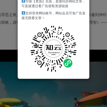
升级【资源】页面，直接同步网站文章，
可直接通过看广告获取资源链接
支持登录网站账号，网站会员可免广告直
的罪恶之夜。最多支持4名玩家参与的奇异月球桌游，有趣到神经
接无限看文章！
的策略，虚张声势，赢得胜利，并努力保护你的大脑（理智）—
。