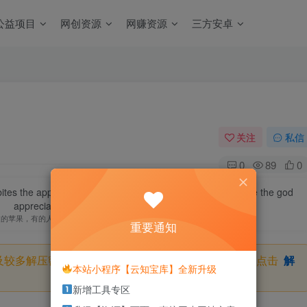
公益项目
网创资源
网赚资源
三方安卓
关注
私信
0
89
0
 bites the apple. the bigger disadvantage you have, the more the god
appreciate it.
过的苹果，有的人缺陷比较大，正是因为上帝特别喜欢他的芬芳
重要通知
及较多解压密码，如果你下载的资源需要解压密码，请点击
解
本站小程序【云知宝库】全新升级
新增工具专区