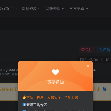
公益项目
网创资源
网赚资源
三方安卓
关注
私信
0
34
18
op a group of coward, hardship is the mother of strong forever.
徒然养成一批懦夫，困苦永远是坚强之母
重要通知
及较多解压密码，如果你下载的资源需要解压密码，请点击
解
本站小程序【云知宝库】全新升级
新增工具专区