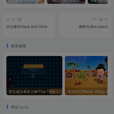
胡说老王切片训练营，零基础快速掌握短视频切片变现技巧
《美女，请别影响我成仙全球版》中文版
上一篇
下一篇
斩击攀登/Hack And Climb
蜜蜂岛/Bee Island
相关推荐
转生成为暴君之神/That Time I Got Reincarnated as a Tyrant God 新游发布
迷宫村庄
评论
抢沙发