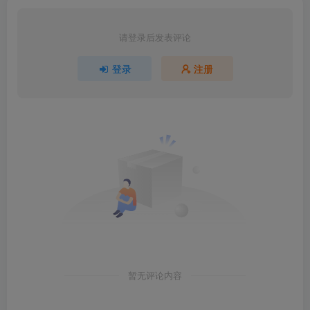
请登录后发表评论
登录
注册
暂无评论内容