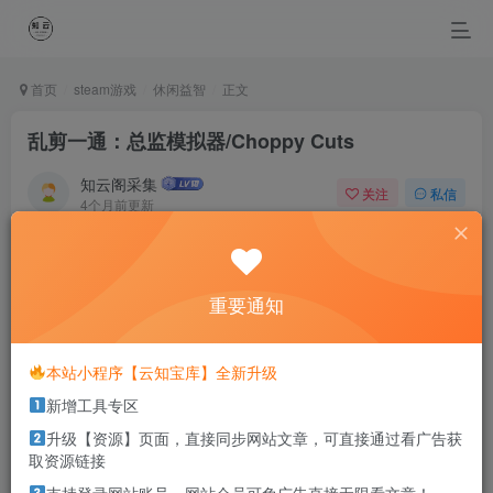
首页
steam游戏
休闲益智
正文
乱剪一通：总监模拟器/Choppy Cuts
知云阁采集
关注
私信
4个月前更新
0
39
3
When you procrastinate, you become a slave to
yesterday.
重要通知
拖延会让你成为昨天的奴隶
本站小程序【云知宝库】全新升级
本站部分资源打包为压缩包以方便分享，涉及较多
新增工具专区
解压密码，如果你下载的资源需要解压密码，请点
击
解压密码
查看
升级【资源】页面，直接同步网站文章，可直接通过看广告获
取资源链接