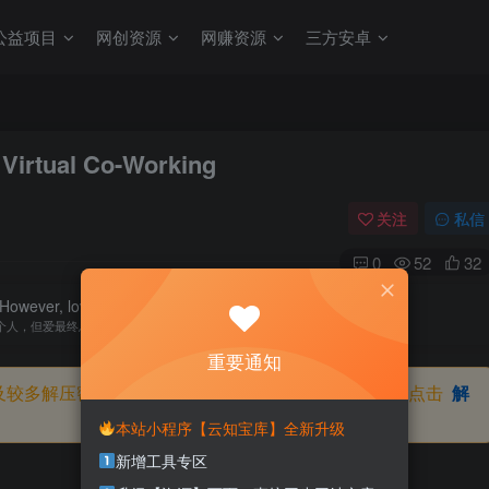
公益项目
网创资源
网赚资源
三方安卓
rtual Co-Working
关注
私信
0
52
32
owever, love will finally guide them back.
个人，但爱最终总会让你找回最初的自己
重要通知
及较多解压密码，如果你下载的资源需要解压密码，请点击
解
本站小程序【云知宝库】全新升级
新增工具专区