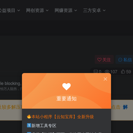
公益项目
网创资源
网赚资源
三方安卓
关注
私信
0
107
59
le blocking, I'm afraid their surrender.
不怕万人阻挡，只怕自己投降
重要通知
及较多解压密码，如果你下载的资源需要解压密码，请点击
解
本站小程序【云知宝库】全新升级
新增工具专区