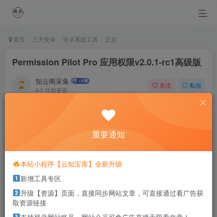
首页
三方安卓
安卓系统工具
正文
Permission Pilot Pro 应用权限v2.0.1-rc1高级版
知云阁采集
关注
私信
4个月前更新
0
55
1
pencil and a dream can take you anywhere.
拿起笔，写下你的梦想，你的人生就从此刻起航
重要通知
本站部分资源打包为压缩包以方便分享，涉及较多
本站小程序【云知宝库】全新升级
解压密码，如果你下载的资源需要解压密码，请点
新增工具专区
击
解压密码
查看
升级【资源】页面，直接同步网站文章，可直接通过看广告获
取资源链接
资源介绍