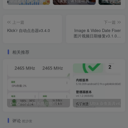
胡说老王切片训练营，零基础快速掌握短视频切片变现技巧
《美女，请别影响我成仙全球版》中文版
上一篇
下一篇
Klick’r 自动点击器v3.4.0
Image & Video Date Fixer
图片视频日期修复v3.1.0高
级版
相关推荐
DevCheck硬件系统信息6.41专业版
SukiSU 
评论
抢沙发