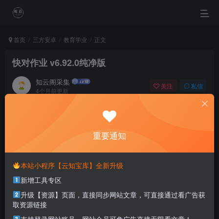
首页
三方安卓
教育学业
正文
快对作业 v6.92.0纯净版
知云阁采集
关注
私信
4个月前更新
0
29
21
May there be enough clouds in your life to make a
beautiful sunset.
重要通知
愿你生命中有够多的云翳，来造成一个美丽的黄昏
本站小程序【云知宝库】全新升级
本站部分资源打包为压缩包以方便分享，涉及较多
新增工具专区
解压密码，如果你下载的资源需要解压密码，请点
击
解压密码
查看
升级【资源】页面，直接同步网站文章，可直接通过看广告获
取资源链接
资源介绍