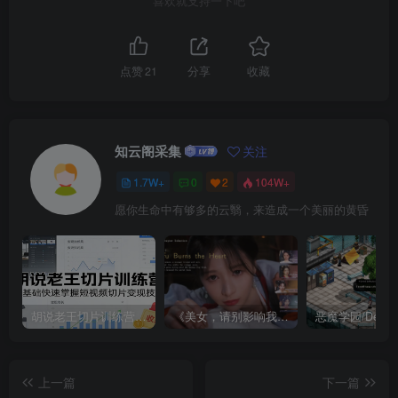
喜欢就支持一下吧
点赞
21
分享
收藏
知云阁采集
关注
1.7W+
0
2
104W+
愿你生命中有够多的云翳，来造成一个美丽的黄昏
胡说老王切片训练营，零基础快速掌握短视频切片变现技巧
《美女，请别影响我成仙全球版》中文版
上一篇
下一篇