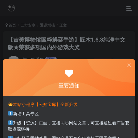
首页
三方安卓
通讯增强
正文
【吉美博物馆国粹解谜手游】匠木1.6.3纯净中文
版★荣获多项国内外游戏大奖
知云阁采集
关注
私信
11个月前发布
0
51
16
重要通知
Many people start a career with a dream, then get busy
forgetting it.
很多人一开始为了梦想而忙，后来忙得忘了梦想
本站小程序【云知宝库】全新升级
新增工具专区
本站部分资源打包为压缩包以方便分享，涉及较多
升级【资源】页面，直接同步网站文章，可直接通过看广告获
解压密码，如果你下载的资源需要解压密码，请点
取资源链接
击
解压密码
查看