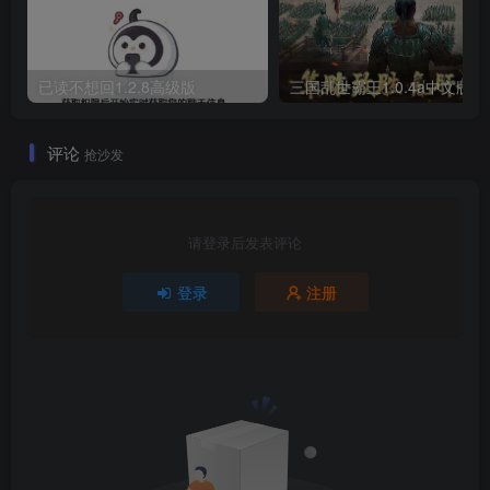
已读不想回1.2.8高级版
三国乱世霸王
评论
抢沙发
请登录后发表评论
登录
注册