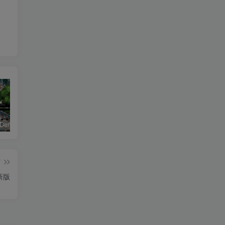
恶魔学园/Demonschool
26年男粉首发最新3.0玩法，独此一家，比卖写真賺的更多，入场即捡钱，日入5张【揭秘】
《盟军敢死队：起源/Commandos: Origins》PC中文版下载-含v1.5.1.90861
篇
更新版