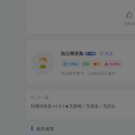
点赞
4
知云阁采集
关注
1.7W+
0
2
104W+
在沉默中努力，让成功自己发声
上一篇
轻榴浏览器 v1.6.1★无新闻／无推送／无后台
相关推荐