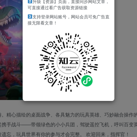
升级【资源】页面，直接同步网站文章，
可直接通过看广告获取资源链接
支持登录网站账号，网站会员可免广告直
接无限看文章！
游。精心描绘的桌面战争、各具魅力的玩具英雄、巧妙融合操作
起携手战斗——带领绿色的小小兵团，驾驶遥控飞机，呼叫百变
遗忘，玩具世界有你的参与才会完整。 欢迎回来，指挥官！