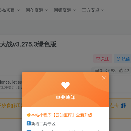
公益项目
网创资源
网赚资源
三方安卓
v3.275.3绿色版
关注
私信
0
83
42
ilence, let success make the noise.
沉默中努力，让成功自己发声
重要通知
及较多解压密码，如果你下载的资源需要解压密码，请点击
解
本站小程序【云知宝库】全新升级
新增工具专区