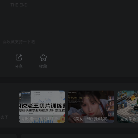
THE END
喜欢就支持一下吧
分享
收藏
过去了
胡说老王切片训练营，零基础快速掌握短视频切片变现技巧
《美女，请别影响我成仙全球版》中文版