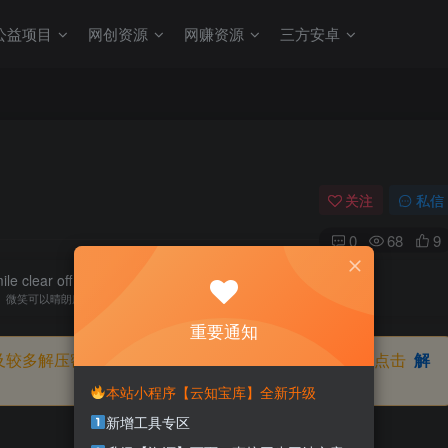
公益项目
网创资源
网赚资源
三方安卓
关注
私信
0
68
9
e clear off the sky, of all days.
微笑可以晴朗所有的天
重要通知
及较多解压密码，如果你下载的资源需要解压密码，请点击
解
本站小程序【云知宝库】全新升级
新增工具专区