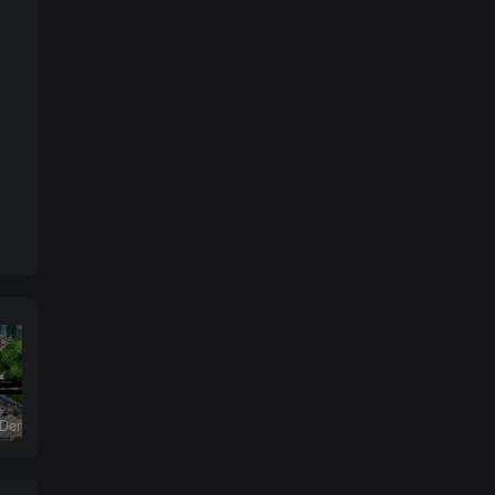
恶魔学园/Demonschool
26年男粉首发最新3.0玩法，独此一家，比卖写真賺的更多，入场即捡钱，日入5张【揭秘】
七合一支付收款码源码 40+模板