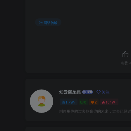
网络传输
点赞
9
知云阁采集
关注
1.7W+
0
2
104W+
别再用你的过去欺骗你的未来，过去已经