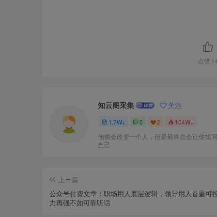
点赞
1
知云阁采集
关注
1.7W+
0
2
104W+
伤痛会改变一个人，但爱最终总会让你找
自己
上一篇
公众号付费文章：职场用人底层逻辑，领导用人首重可
力再强不如可靠听话