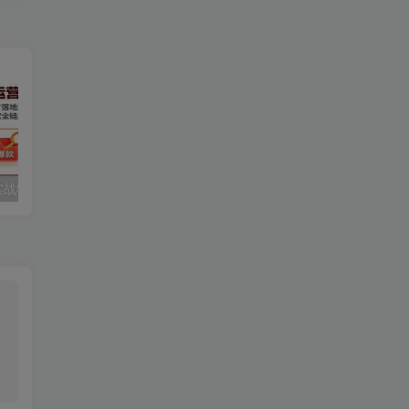
淘宝金牌运营实战特训：从选品推广落地爆款打造，店铺运营全链路拆解
不露脸油管AI变现速成课：深挖高CPM盈利领域，零出镜打造YouTube稳定收益账号