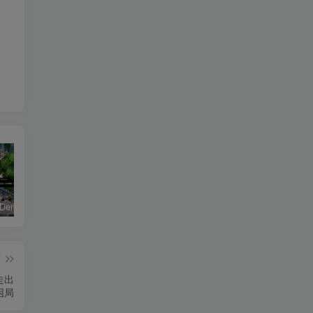
恶魔学园/Demonschool
26年男粉首发最新3.0玩法，独此一家，比卖写真賺的更多，入场即捡钱，日入5张【揭秘】
《盟军敢死队：起源/Commandos: Origins》PC中文版下载-含v1.5.1.90861
篇
走出
困局