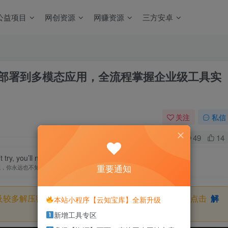
公益项目
网创资源
网赚资源
三方安卓
基础部署到多模态应用，全流程掌握企业级工具实
关注
私信
0
49
14
t try, you’ll never know. So try.
重要通知
试，你永远也不知道结果，所以去试试吧
及较多解压密码，如果你下载的资源需要解压密码，请点击
解
本站小程序【云知宝库】全新升级
新增工具专区