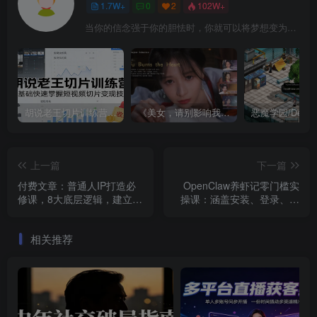
1.7W+
0
2
102W+
当你的信念强于你的胆怯时，你就可以将梦想变为现实了
胡说老王切片训练营，零基础快速掌握短视频切片变现技巧
《美女，请别影响我成仙全球版》中文版
上一篇
下一篇
付费文章：普通人IP打造必
OpenClaw养虾记零门槛实
修课，8大底层逻辑，建立专
操课：涵盖安装、登录、模
属标签积累信任实现价值放
型选择，新手直接跟着练
大
相关推荐