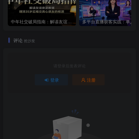
中年社交破局指南：解读友谊衰退数据，理清35岁后难交真心朋友的根源
多平
评论
抢沙发
请登录后发表评论
登录
注册