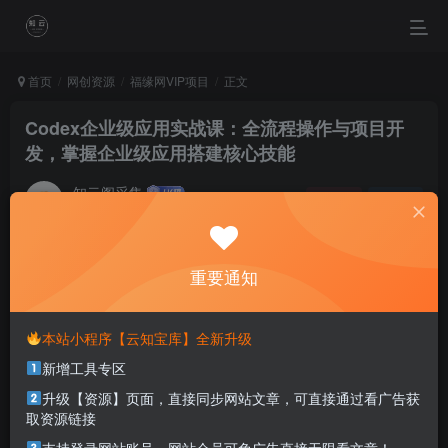
首页
网创资源
福缘网VIP项目
正文
Codex企业级应用实战课：全流程操作与项目开
发，掌握企业级应用搭建核心技能
知云阁采集
关注
私信
4个月前更新
0
67
17
重要通知
When your faith is stronger than your fears, you can make
your dreams happen.
当你的信念强于你的胆怯时，你就可以将梦想变为现实了
本站小程序【云知宝库】全新升级
新增工具专区
本站部分资源打包为压缩包以方便分享，涉及较多
升级【资源】页面，直接同步网站文章，可直接通过看广告获
解压密码，如果你下载的资源需要解压密码，请点
取资源链接
击
解压密码
查看