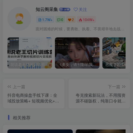
知云阁采集
关注
1.7W+
0
2
104W+
面对困难的时候，要勇敢、执着、不畏艰辛地去战胜它
胡说老王切片训练营，零基础快速掌握短视频切片变现技巧
《美女，请别影响我成仙全球版》中文版
上一篇
下一篇
抖音电商操盘手线下课：全
夸克搜索新玩法，不用囤资
域投放策略+ 短视频优化+数
源不碰版权，纯靠口令就能
据复盘，实战提升店铺
躺赚，有人做到1天7512
GMV（更新）
相关推荐