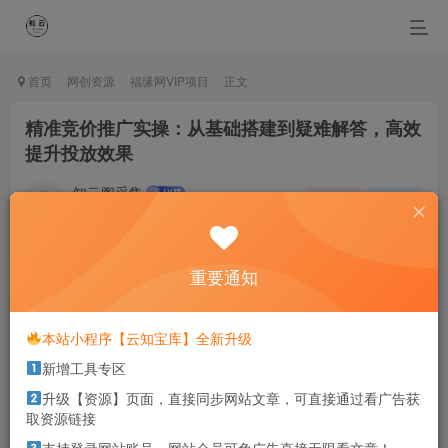
首页
网创资源
福缘网VIP项目
正文
精准竞价推广实操：从基础搭建到疑难解答，高效
提升投放效果
知云阁采集
关注
私信
4个月前更新
0
29
0
重要通知
In the face of difficulties, be brave, persistent and
tirelessly to overcome it.
面对困难的时候，要勇敢、执着、不畏艰辛地去战胜它
本站小程序【云知宝库】全新升级
新增工具专区
本站部分资源打包为压缩包以方便分享，涉及较多
升级【资源】页面，直接同步网站文章，可直接通过看广告获
解压密码，如果你下载的资源需要解压密码，请点
取资源链接
击
解压密码
查看