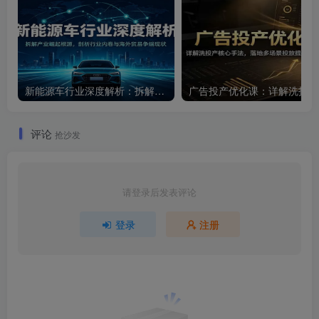
新能源车行业深度解析：拆解产业崛起根源，剖析行业内卷与海外贸易争端现状
广告
评论
抢沙发
请登录后发表评论
登录
注册