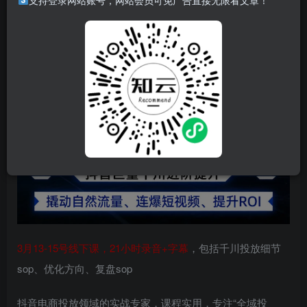
支持登录网站账号，网站会员可免广告直接无限看文章！
2026全域投放进阶杭州3月线下课，抖音巨量千川进阶提
升，撬动自然流量、连爆短视频、提升ROI
3月13-15号线下课，21小时录音+字幕
，包括千川投放细节
sop、优化方向、复盘sop
抖音电商投放领域的实战专家，课程实用，专注“全域投