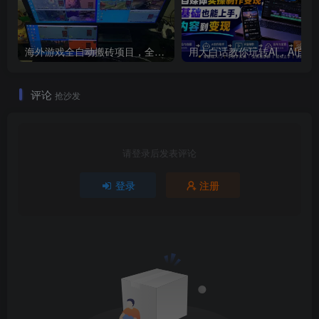
海外游戏全自动搬砖项目，全程无人值守自动运行，不用熬夜盯盘，轻松实现日入1k【揭秘】
用大白话教你玩
评论
抢沙发
请登录后发表评论
登录
注册