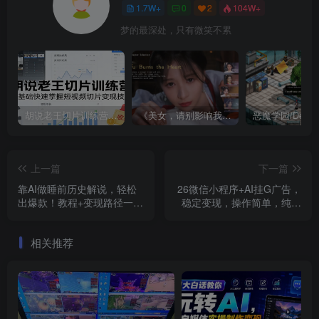
1.7W+
0
2
104W+
梦的最深处，只有微笑不累
胡说老王切片训练营，零基础快速掌握短视频切片变现技巧
《美女，请别影响我成仙全球版》中文版
上一篇
下一篇
靠AI做睡前历史解说，轻松
26微信小程序+AI挂G广告，
出爆款！教程+变现路径一步
稳定变现，操作简单，纯小
到位，单个视频收益1K+
白易上手，稳定日入1K+
【揭秘】
【揭秘】
相关推荐