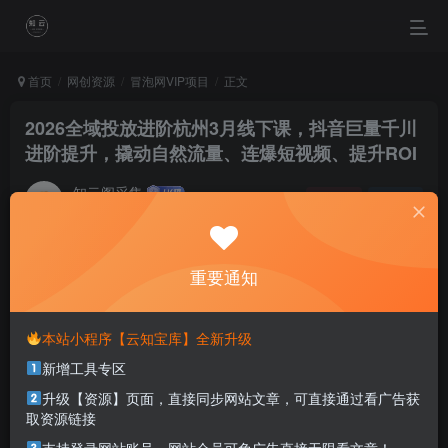
首页
网创资源
冒泡网VIP项目
正文
2026全域投放进阶杭州3月线下课，抖音巨量千川
进阶提升，撬动自然流量、连爆短视频、提升ROI
知云阁采集
关注
私信
4个月前更新
0
44
26
重要通知
Dream most deep place, only then the smile is not tired.
梦的最深处，只有微笑不累
本站小程序【云知宝库】全新升级
本站部分资源打包为压缩包以方便分享，涉及较多
新增工具专区
解压密码，如果你下载的资源需要解压密码，请点
升级【资源】页面，直接同步网站文章，可直接通过看广告获
击
解压密码
查看
取资源链接