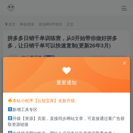
首页
网创资源
冒泡网VIP项目
正文
拼多多日销千单训练营，从0开始带你做好拼多
多，让日销千单可以快速复制(更新26年3月)
知云阁采集
关注
私信
4个月前更新
0
87
15
重要通知
Put your heart, mind, and soul into even your smallest
acts. This is the secret of success.
即便是再微小不过的事情，你也要用心去做。这就是成功的秘密
本站小程序【云知宝库】全新升级
新增工具专区
本站部分资源打包为压缩包以方便分享，涉及较多
升级【资源】页面，直接同步网站文章，可直接通过看广告获
解压密码，如果你下载的资源需要解压密码，请点
取资源链接
击
解压密码
查看