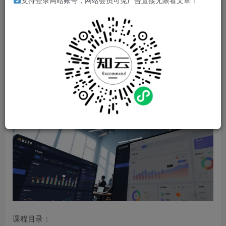
支持登录网站账号，网站会员可免广告直接无限看文章！
拼多多日销千单训练营，从0开始带你做好拼多多，让日销千
单可以快速复制(更新26年2月)
一对一带店实训，快速打造日销千单店铺
课程目录：