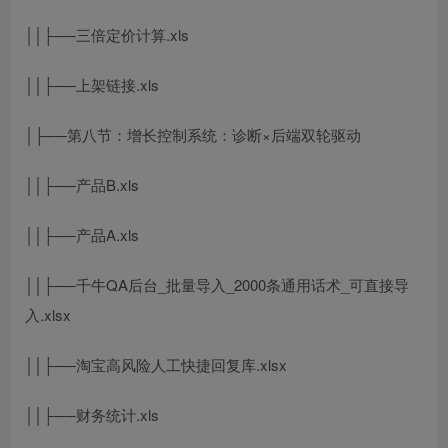
││├──三倍定价计算.xls
││├──上架链接.xls
│├──第八节：增长控制系统：诊断×后端双轮驱动
││├──产品B.xls
││├──产品A.xls
││├──千牛QA后台_批量导入_2000条通用话术_可直接导
入.xlsx
││├──淘宝高风险人工快捷回复库.xlsx
││├──财务统计.xls