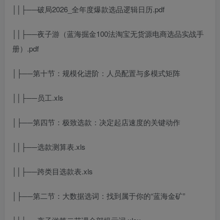
││├──破局2026_全年度爆款选品逻辑日历.pdf
││├──夜子游（蓝海掘金100法淘宝无货源电商选品实战手
册）.pdf
│├──第十节：规模化进阶：人员配置与多模式矩阵
││├──员工.xls
│├──第四节：极致选款：决定起店速度的关键动作
││├──选款测算表.xls
││├──跨类目选款表.xls
│├──第二节：大数据选词：找到属于你的“蓝海金矿”