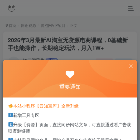
首页
网创资源
冒泡网VIP项目
正文
2026年3月最新AI淘宝无货源电商课程，0基础新
手也能操作，长期稳定玩法，月入1W+
知云阁采集
关注
私信
4个月前更新
0
40
26
重要通知
Love begins with a smile, grows with a kiss and ends with
a tear.
爱，起于微笑，浓于亲吻，逝于泪水
本站小程序【云知宝库】全新升级
新增工具专区
本站部分资源打包为压缩包以方便分享，涉及较多
升级【资源】页面，直接同步网站文章，可直接通过看广告获
解压密码，如果你下载的资源需要解压密码，请点
取资源链接
击
解压密码
查看