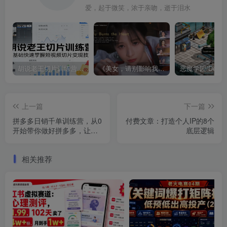
爱，起于微笑，浓于亲吻，逝于泪水
胡说老王切片训练营，零基础快速掌握短视频切片变现技巧
《美女，请别影响我成仙全球版》中文版
上一篇
下一篇
拼多多日销千单训练营，从0
付费文章：打造个人IP的8个
开始带你做好拼多多，让日
底层逻辑
销千单可以快速复制(更新26
年3月)
相关推荐