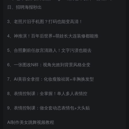
日、招聘海报秒出
3、老照片旧手机图？打码也能变高清！
4、神推演！百年后世界+萌娃长大连装修都能推
5、合照删前任故宫清路人！文字污渍也能去
6、一张图改N样：视角光效到背景风格全变
7、AI美容全拿捏：化妆瘦脸祛斑+丰胸换发型
8、表情控制课：全掌握！单人多人表情控
9、表情控制课：做全套动态表情包+大头贴
Ai制作美女跳舞视频教程