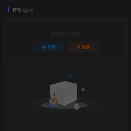
评论
抢沙发
请登录后发表评论
登录
注册