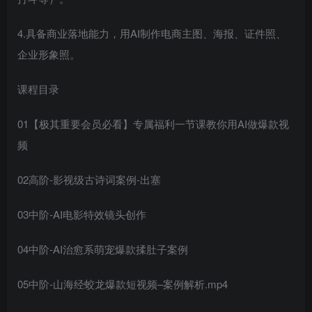
4.具备商业落地能力，用AI制作电商主图、海报、证件照、
企业形象照。
课程目录
01【极其重要会员必看】专属福利一节课教你用AI做爆款视
频
02高阶-影视级古诗词案例-出塞
03中阶-AI电影特效镜头创作
04中阶-AI治愈系萌宠爆款揉肚子案例
05中阶-山海经蛟龙爆款短视频–案例解析.mp4