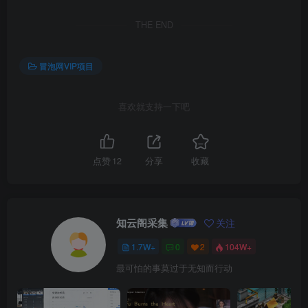
THE END
冒泡网VIP项目
喜欢就支持一下吧
点赞
12
分享
收藏
知云阁采集
关注
1.7W+
0
2
104W+
最可怕的事莫过于无知而行动