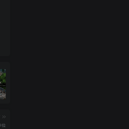
恶魔学园/Demonschool
26年男粉首发最新3.0玩法，独此一家，比卖写真賺的更多，入场即捡钱，日入5张【揭秘】
《盟军敢死队：起源/Commandos: Origins》PC中文版下载-含v1.5.1.90861
篇
卡位