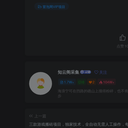
冒泡网VIP项目
点赞
1
知云阁采集
关注
1.7W+
0
2
104W+
海浪宁可在挡路的礁山上撞得粉碎，也不
步
上一篇
三款游戏搬砖项目，独家技术，全自动无需人工操作，