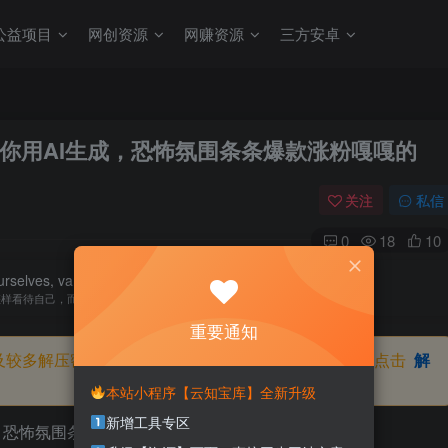
公益项目
网创资源
网赚资源
三方安卓
教你用AI生成，恐怖氛围条条爆款涨粉嘎嘎的
关注
私信
0
18
10
urselves, vanity to what we would have others think of us.
怎样看待自己，而虚荣则涉及我们想别人怎样看我们
重要通知
及较多解压密码，如果你下载的资源需要解压密码，请点击
解
本站小程序【云知宝库】全新升级
新增工具专区
成，恐怖氛围条条爆款涨粉嘎嘎的