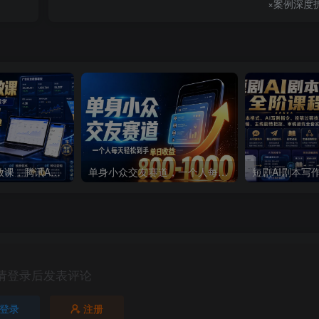
×案例深度
全网主流广告投放课，腾讯ADQ / 抖音 / 快手 / B 站实操教学，手把手教投手赚钱变现，全套变现拆解稳定出单
单身小众交友赛道，一个人每天轻松到手1000+，落地快、见效稳【揭秘】
请登录后发表评论
登录
注册