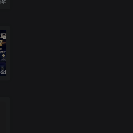
拆解
短剧AI剧本写作全阶课程｜标准剧本格式、AI写剧指令、投稿过稿技巧、网文改编、主线剧情把控、审稿避坑全套实操教学
口播智能体全套实战教学｜数字人形象克隆、声音克隆、AI视频生成、文案改写、软件配置零基础落地课