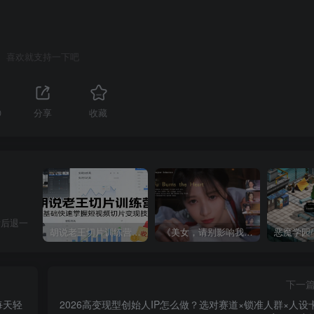
喜欢就支持一下吧
0
分享
收藏
肯后退一
胡说老王切片训练营，零基础快速掌握短视频切片变现技巧
《美女，请别影响我成仙全球版》中文版
下一
每天轻
2026高变现型创始人IP怎么做？选对赛道×锁准人群×人设