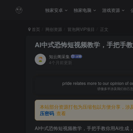
独家安卓
独家电脑
游戏资源
首页
网创资源
冒泡网VIP项目
正文
AI中式恐怖短视频教学，手把手
知云阁采集
4个月前更新
pride relates more to our opinion of o
骄傲多半涉及我们自己
本站部分资源打包为压缩包以方便分享，涉
压密码
查看
AI中式恐怖短视频教学，手把手教你用AI生