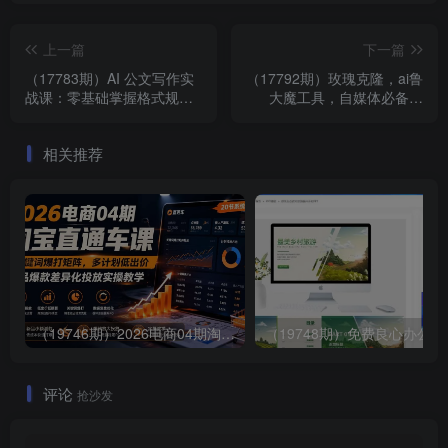
上一篇
下一篇
（17783期）AI 公文写作实
（17792期）玫瑰克隆，ai鲁
战课：零基础掌握格式规范
大魔工具，自媒体必备神
与 5 大文种，用 AI 高效写出
器，一键爆款，详细教程。
合格材料
相关推荐
（19746期）2026电商04期淘宝直通车课｜关键词爆打矩阵，多计划低出价，新品爆款差异化投放实操教学
（19748期）免费良心
评论
抢沙发