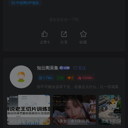
中创网VIP项目
喜欢就支持一下吧
点赞
6
分享
收藏
知云阁采集
关注
1.7W+
0
2
104W+
你不可能永远等下去，去做点儿什么，让一切成真
胡说老王切片训练营，零基础快速掌握短视频切片变现技巧
《美女，请别影响我成仙全球版》中文版