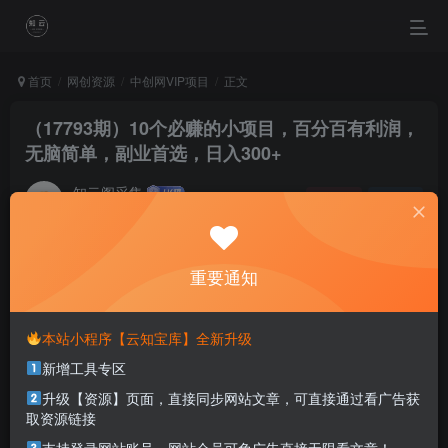
首页
网创资源
中创网VIP项目
正文
（17793期）10个必赚的小项目，百分百有利润，
无脑简单，副业首选，日入300+
知云阁采集
关注
私信
4个月前更新
0
56
6
重要通知
You can't wait forever. Do something and make it happen.
你不可能永远等下去，去做点儿什么，让一切成真
本站小程序【云知宝库】全新升级
本站部分资源打包为压缩包以方便分享，涉及较多
新增工具专区
解压密码，如果你下载的资源需要解压密码，请点
升级【资源】页面，直接同步网站文章，可直接通过看广告获
击
解压密码
查看
取资源链接