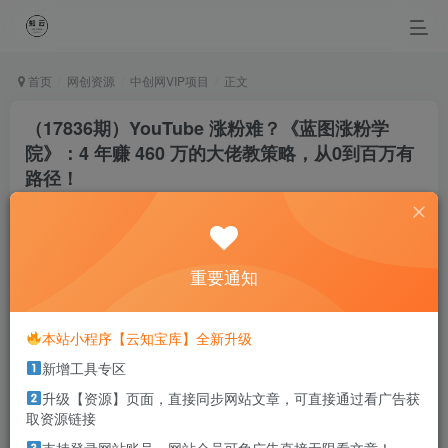
首页
网创资源
中创网VIP项目
正文
（17836期）YouTube 涨粉难？《蓝图涨粉学
院》：4 年赚 460 万的大佬教策略，从0到百万有
路径！
知云阁采集
关注
私信
4个月前更新
0
54
19
重要通知
Not all of us can offord to be romantic.
并不是我们所有的人都会拥有浪漫
本站小程序【云知宝库】全新升级
新增工具专区
本站部分资源打包为压缩包以方便分享，涉及较多
升级【资源】页面，直接同步网站文章，可直接通过看广告获
解压密码，如果你下载的资源需要解压密码，请点
取资源链接
击
解压密码
查看