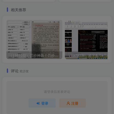
相关推荐
（19810期）罚抄神器！罚抄10万字都不在怕了，手写字体模拟生成器，附带新整理背景图和字体，纯本地离线运行
（19792期）拾光船
评论
抢沙发
请登录后发表评论
登录
注册