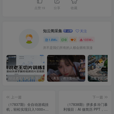
点赞
19
分享
收藏
知云阁采集
关注
1.8W+
0
2
105W+
并不是我们所有的人都会拥有浪漫
胡说老王切片训练营，零基础快速掌握短视频切片变现技巧
《美女，请别影响我成仙全球版》中文版
上一篇
下一篇
（17837期）全自动游戏挂
（17838期）拼多多冷门暴
机，轻松实现日入1000+，
利项目：AI 做简历 PPT，低
长久稳运行！
门槛轻运营，月稳赚 1-2 万