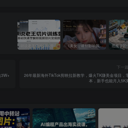
胡说老王切片训练营，零基础快速掌握短视频切片变现技巧
《美女，请别影响我成仙全球版》中文版
下一
3W+
26年最新海外TikTok剪映拉新教学，爆火TK賺美金项目，
本，新手也能月入5K