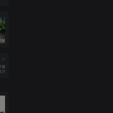
恶魔学园/Demonschool
26年男粉首发最新3.0玩法，独此一家，比卖写真賺的更多，入场即捡钱，日入5张【揭秘】
七合一支付收款码源码 40+模板
篇
零成
美刀