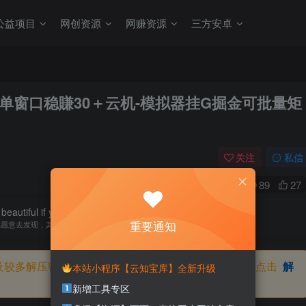
公益项目
网创资源
网赚资源
三方安卓
作单窗口稳賺30＋云机-模拟器挂G掘金可批量矩
关注
私信
0
89
27
beautiful if you choose to see it.
重要通知
你愿意去发现，其实每一天都很美
及较多解压密码，如果你下载的资源需要解压密码，请点击
解
本站小程序【云知宝库】全新升级
新增工具专区