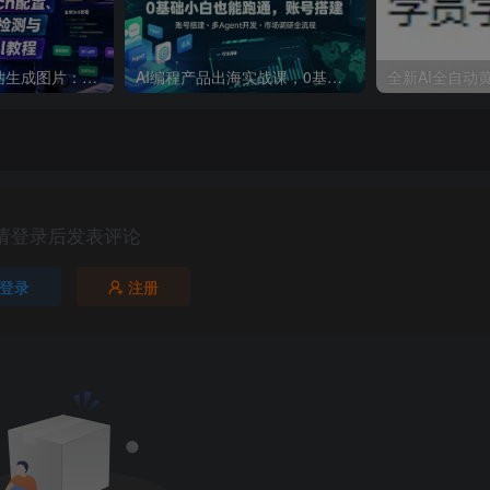
让Codex用中转站生成图片：CC Switch配置、画图能力检测与全局Skill教程
AI编程产品出海实战课，0基础小白也能跑通，账号搭建・多Agent开发・市场调研全流程，月入千刀跨境变现教程(更新)
请登录后发表评论
登录
注册