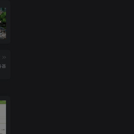
恶魔学园/Demonschool
26年男粉首发最新3.0玩法，独此一家，比卖写真賺的更多，入场即捡钱，日入5张【揭秘】
七合一支付收款码源码 40+模板
篇
务器