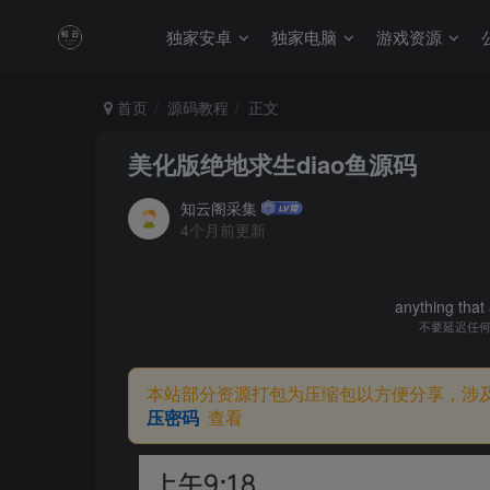
独家安卓
独家电脑
游戏资源
首页
源码教程
正文
美化版绝地求生diao鱼源码
知云阁采集
4个月前更新
anything that 
不要延迟任
本站部分资源打包为压缩包以方便分享，涉
压密码
查看