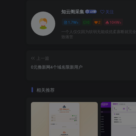
知云阁采集
关注
1.7W+
0
2
104W+
一个人仅仅因为软弱无能或优柔寡断就完
致痛苦
上一篇
0元撸新网4个域名限新用户
相关推荐