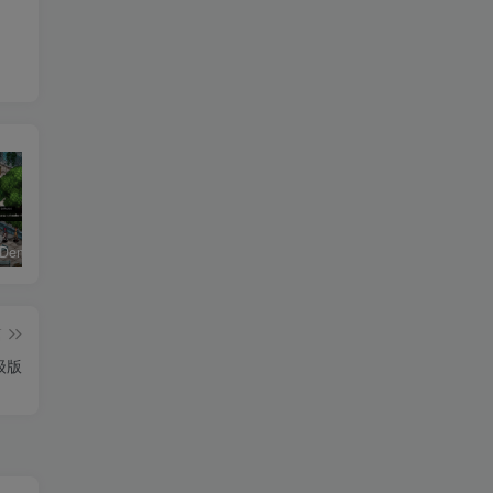
恶魔学园/Demonschool
26年男粉首发最新3.0玩法，独此一家，比卖写真賺的更多，入场即捡钱，日入5张【揭秘】
《盟军敢死队：起源/Commandos: Origins》PC中文版下载-含v1.5.1.90861
篇
高级版