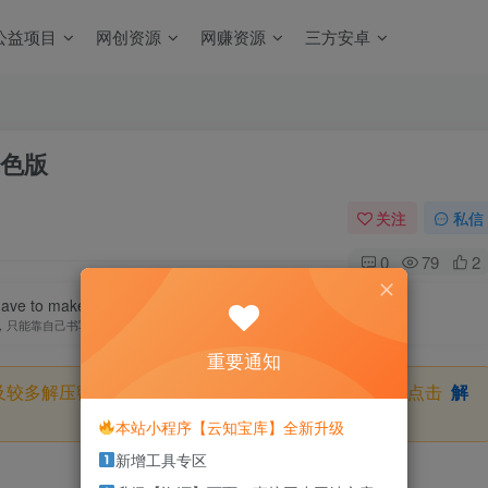
公益项目
网创资源
网赚资源
三方安卓
绿色版
关注
私信
0
79
2
ave to make your own happy ending.
，只能靠自己书写自己的美好结局
重要通知
及较多解压密码，如果你下载的资源需要解压密码，请点击
解
本站小程序【云知宝库】全新升级
新增工具专区