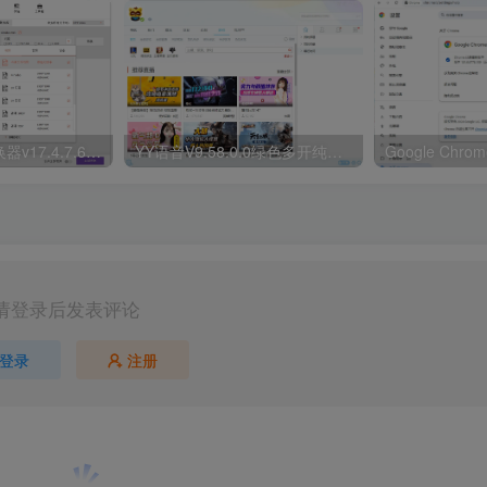
万兴全能格式转换器v17.4.7.651绿色版
YY语音V9.58.0.0绿色多开纯净版
请登录后发表评论
登录
注册