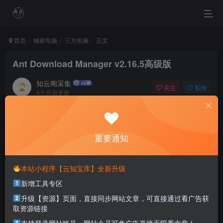
首页
独家电脑
三方电脑
正文
Ant Download Manager v2.16.5高级版
知云阁采集
关注
私信
4个月前更新
0
85
8
A good idea without action is worth nothing.
如果没有切实执行，再好的点子也是徒劳
重要通知
本站部分资源打包为压缩包以方便分享，涉及较多
本站小程序【云知宝库】全新升级
解压密码，如果你下载的资源需要解压密码，请点
新增工具专区
击
解压密码
查看
升级【资源】页面，直接同步网站文章，可直接通过看广告获
取资源链接
软件介绍