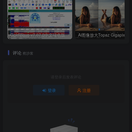
GoldWave v7.07.0中文绿色版
Ai图像
评论
抢沙发
请登录后发表评论
登录
注册