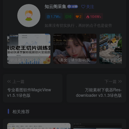
知云阁采集
关注
1.7W+
0
2
104W+
如果没有切实执行，再好的点子也是徒劳
胡说老王切片训练营，零基础快速掌握短视频切片变现技巧
《美女，请别影响我成仙全球版》中文版
上一篇
下一篇
专业看图软件MagicView
万能素材下载器Res-
v1.5.1绿色版
downloader v3.1.3绿色版
相关推荐